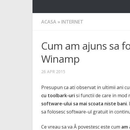
ACASA
»
INTERNET
Cum am ajuns sa fo
Winamp
26 APR 2015
Presupun ca ati observat in ultimii ani 
cu toolbark-uri
si functii de care in mod
software-ului sa mai scoata niste bani
.
sa folosesc software-ul gratuit in contin
Ce vreau sa va Â povestesc este cum
am 