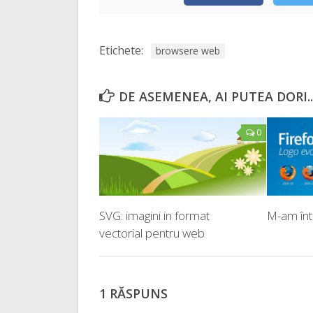
Etichete:
browsere web
DE ASEMENEA, AI PUTEA DORI..
0
SVG: imagini in format
M-am înto
vectorial pentru web
1 RĂSPUNS