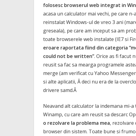
folosesc browserul web integrat in Wi
acasa un calculator mai vechi, pe care n
reinstalat Windows-ul de vreo 3 ani (mar
greseala), pe care am inceput sa am pro
toate browserele web instalate (IE7 si Fir
eroare raportata fiind din categoria “
could not be written”
. Orice as fi facut
reusit sa fac sa mearga programele aste
merge (am verificat cu Yahoo Messenger) 
si alte aplicatii, Â deci nu era de la overcl
drivere samd.Â
Neavand alt calculator la indemana mi-a t
Winamp, cu care am reusit sa descarc Op
o rezolvare la problema mea
, rezolvare
browser din sistem. Toate bune si frumoa