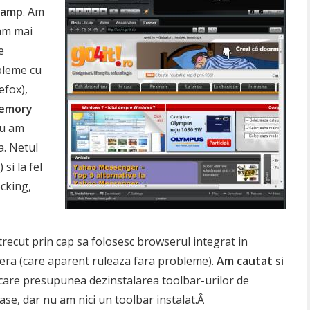
namp
. Am
-am mai
e
bleme cu
efox),
memory
 nu am
a. Netul
si la fel
ocking,
recut prin cap sa folosesc browserul integrat in
era (care aparent ruleaza fara probleme).
Am cautat si
 care presupunea dezinstalarea toolbar-urilor de
se, dar nu am nici un toolbar instalat.Â