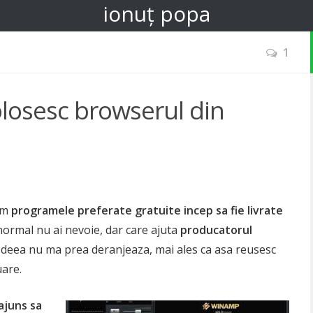
ionuț popa
1
losesc browserul din
cum
programele preferate gratuite incep sa fie livrate
 normal nu ai nevoie, dar care ajuta
producatorul
 Ideea nu ma prea deranjeaza, mai ales ca asa reusesc
uare.
ajuns sa