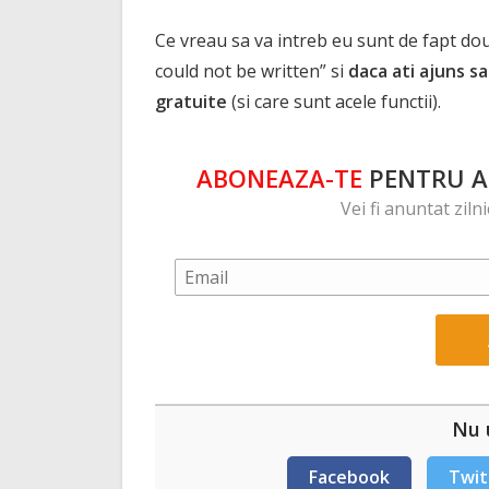
Ce vreau sa va intreb eu sunt de fapt do
could not be written” si
daca ati ajuns sa
gratuite
(si care sunt acele functii).
ABONEAZA-TE
PENTRU A 
Vei fi anuntat ziln
Nu u
Facebook
Twit