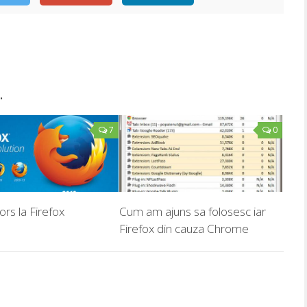
.
7
0
rs la Firefox
Cum am ajuns sa folosesc iar
Firefox din cauza Chrome