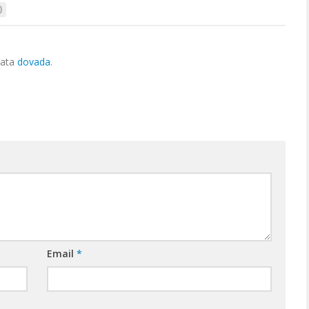
0
iata
dovada
.
Email
*