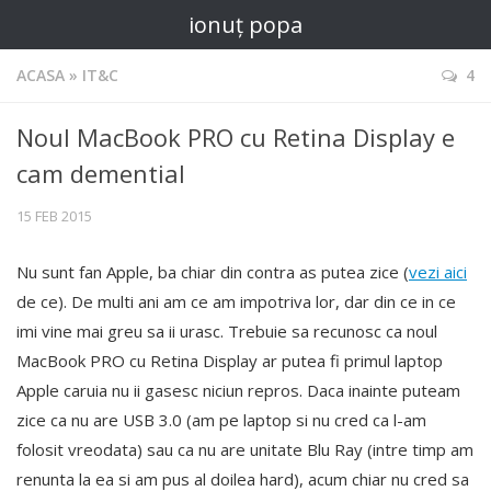
ionuț popa
ACASA
»
IT&C
4
Noul MacBook PRO cu Retina Display e
cam demential
15 FEB 2015
Nu sunt fan Apple, ba chiar din contra as putea zice (
vezi aici
de ce). De multi ani am ce am impotriva lor, dar din ce in ce
imi vine mai greu sa ii urasc. Trebuie sa recunosc ca noul
MacBook PRO cu Retina Display ar putea fi primul laptop
Apple caruia nu ii gasesc niciun repros. Daca inainte puteam
zice ca nu are USB 3.0 (am pe laptop si nu cred ca l-am
folosit vreodata) sau ca nu are unitate Blu Ray (intre timp am
renunta la ea si am pus al doilea hard), acum chiar nu cred sa