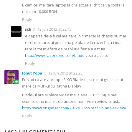
E cam cel mai tare laptop la ora actuala, chit ca va costa la
noi cam 10.000 RON
Reply
sch
12 Jun 2012 at 22:15
e departe de-a fi cel mai tare. nici macar la chasis nu mai
e cel mai tare. ai pus mina pe ala de la razer? ala-i mai
tare la tot in afara de rezolutia faina a astuia.
http://www.razerzone.com/blade
vezi p-acolo.
Reply
Ionut Popa
12 Jun 2012 at 22:23
Eu vad ca are aproape 3 KG Blade-ul, si e mai gros si mai
mare ca MBP-ul cu Ratina Display.
Blade-ul are si placa video mai slaba (GT 555M), e mai
scump, si nu mai zic de autonomie – vezi review-ul asta
http://www.engadget.com/2012/02/22/razer-blade-review/
.
Reply
LASA UN COMENTARIU: