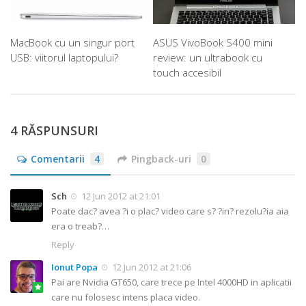
MacBook cu un singur port
ASUS VivoBook S400 mini
USB: viitorul laptopului?
review: un ultrabook cu
touch accesibil
4 RĂSPUNSURI
Comentarii
4
Pingback-uri
0
Sch
12 Jun 2012 at 21:01
Poate dac? avea ?i o plac? video care s? ?in? rezolu?ia aia
era o treab?…
Reply
Ionut Popa
12 Jun 2012 at 21:06
Pai are Nvidia GT650, care trece pe Intel 4000HD in aplicatii
care nu folosesc intens placa video.