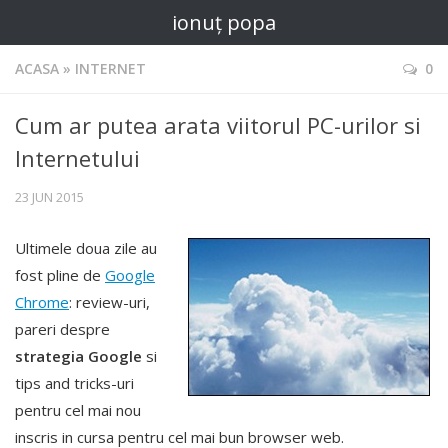
ionuț popa
ACASA
»
INTERNET
0
Cum ar putea arata viitorul PC-urilor si
Internetului
23 JUN 2015
Ultimele doua zile au
fost pline de
Google
Chrome
: review-uri,
pareri despre
strategia Google
si
tips and tricks-uri
pentru cel mai nou
inscris in cursa pentru cel mai bun browser web.