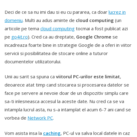
Deci de ce sa nu imi dau si eu cu pararea, ca doar
lucrez in
domeniu
. Multi au adus aminte de
cloud computing
(un
articole pe tema
cloud computing
tocmai a fost publicat azi
pe
go4it.ro
). Cred ca au dreptate,
Google Chrome
se
incadreaza foarte bine in strategie Google de a oferi in viitor
servicii si posibilitatea de stocare online a tuturor
documentelor utilizatorului.
Unii au sarit sa spuna ca
viitorul PC-urilor este limitat
,
deoarece atat timp cand stocarea si procesarea datelor se
face pe servere ai nevoie doar de un dispozitiv simplu care
sa-ti inlesneasca accesul la aceste date. Nu cred ca se va
intampla lucrul asta, nu s-a intamplat el acum 6-7 ani cand se
vorbea de
Network PC
.
Vom asista insa la
caching
, PC-ul va salva local datele in caz