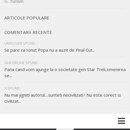
Turism
ARTICOLE POPULARE
COMENTARII RECENTE
UNIXUSER SPUNE:
Se pare ca Ionuț Popa nu a auzit de Final Cut...
GHEORGHE SPUNE:
Pana cand vom ajunge la o societate gen Star Trek,omenirea
se...
A SPUNE:
Nu mai jigniti autorul....sunteti necivilizati ! Nu este corect si
civilizat...