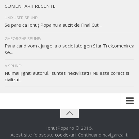
COMENTARII RECENTE
UNIXUSER SPUNE:
Se pare ca Ionuț Popa nu a auzit de Final Cut...
GHEORGHE SPUNE:
Pana cand vom ajunge la o societate gen Star Trek,omenirea
se...
A SPUNE:
Nu mai jigniti autorul....sunteti necivilizati ! Nu este corect si
civilizat...
Despre mine
Munca mea
IonutPopa.ro © 2015.
Acest site foloseste
cookie
-uri. Continuand navigarea iti
Contact