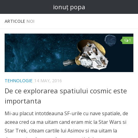
ionuț popa
ARTICOLE
NOI
1
TEHNOLOGIE
14 MAY, 2016
De ce explorarea spatiului cosmic este
importanta
Mi-au placut intotdeauna SF-urile cu nave spatiale, de
aceea cred ca ma uitam cand eram mic la Star Wars si
Star Trek, citeam cartile lui Asimov si ma uitam la