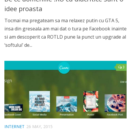
idee proasta
Tocmai ma pregateam sa ma relaxez putin cu GTA 5,
insa din greseala am mai dat o tura pe Facebook inainte
si am descoperit ca ROTLD pune la punct un upgrade al
‘softului’ de...
3
INTERNET
26 MAY, 2015