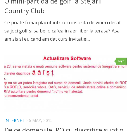
O mini-partida de golf la Stejarii
Country Club
Ce poate fi mai placut intr-o zi insorita de vineri decat
sa joci golf si sa bei o cafea in aer liber la terasa? Asa
am zis si eu cand am dat curs invitatiei...
5
INTERNET
26 MAY, 2015
De ce domeniile .RO cu diacritice sunt o