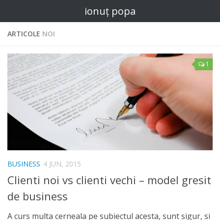
ionuț popa
ARTICOLE
NOI
1
BUSINESS
4 JUN, 2015
Clienti noi vs clienti vechi – model gresit
de business
A curs multa cerneala pe subiectul acesta, sunt sigur, si