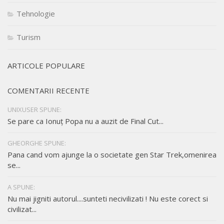
Tehnologie
Turism
ARTICOLE POPULARE
COMENTARII RECENTE
UNIXUSER SPUNE:
Se pare ca Ionuț Popa nu a auzit de Final Cut...
GHEORGHE SPUNE:
Pana cand vom ajunge la o societate gen Star Trek,omenirea
se...
A SPUNE:
Nu mai jigniti autorul....sunteti necivilizati ! Nu este corect si
civilizat...