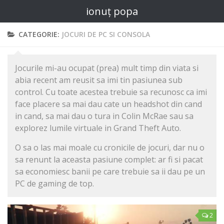
ionuț popa
CATEGORIE:
JOCURI DE PC SI CONSOLA
Jocurile mi-au ocupat (prea) mult timp din viata si
abia recent am reusit sa imi tin pasiunea sub
control. Cu toate acestea trebuie sa recunosc ca imi
face placere sa mai dau cate un headshot din cand
in cand, sa mai dau o tura in Colin McRae sau sa
explorez lumile virtuale in Grand Theft Auto.
O sa o las mai moale cu cronicile de jocuri, dar nu o
sa renunt la aceasta pasiune complet: ar fi si pacat
sa economiesc banii pe care trebuie sa ii dau pe un
PC de gaming de top.
2