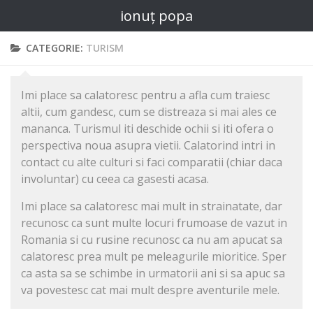
ionuț popa
CATEGORIE:
TURISM
Imi place sa calatoresc pentru a afla cum traiesc
altii, cum gandesc, cum se distreaza si mai ales ce
mananca. Turismul iti deschide ochii si iti ofera o
perspectiva noua asupra vietii. Calatorind intri in
contact cu alte culturi si faci comparatii (chiar daca
involuntar) cu ceea ca gasesti acasa.
Imi place sa calatoresc mai mult in strainatate, dar
recunosc ca sunt multe locuri frumoase de vazut in
Romania si cu rusine recunosc ca nu am apucat sa
calatoresc prea mult pe meleagurile mioritice. Sper
ca asta sa se schimbe in urmatorii ani si sa apuc sa
va povestesc cat mai mult despre aventurile mele.