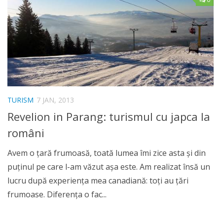
TURISM
7 JAN, 2013
Revelion in Parang: turismul cu japca la
români
Avem o ţară frumoasă, toată lumea îmi zice asta şi din
puţinul pe care l-am văzut aşa este. Am realizat însă un
lucru după experienţa mea canadiană: toţi au ţări
frumoase. Diferenţa o fac...