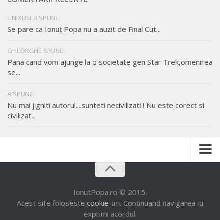
UNIXUSER SPUNE:
Se pare ca Ionuț Popa nu a auzit de Final Cut...
GHEORGHE SPUNE:
Pana cand vom ajunge la o societate gen Star Trek,omenirea
se...
A SPUNE:
Nu mai jigniti autorul....sunteti necivilizati ! Nu este corect si
civilizat...
Despre mine
Munca mea
IonutPopa.ro © 2015.
Acest site foloseste
cookie
-uri. Continuand navigarea iti
Contact
exprimi acordul.