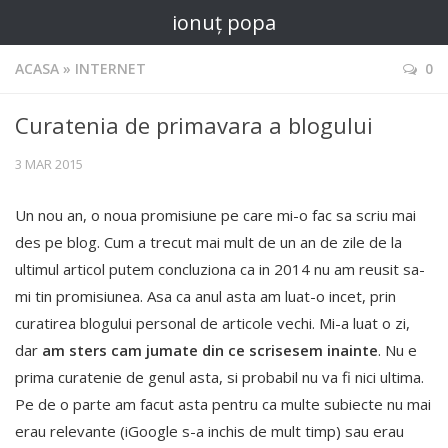
ionuț popa
ACASA
»
INTERNET
0
Curatenia de primavara a blogului
3 MAR 2015
Un nou an, o noua promisiune pe care mi-o fac sa scriu mai
des pe blog. Cum a trecut mai mult de un an de zile de la
ultimul articol putem concluziona ca in 2014 nu am reusit sa-
mi tin promisiunea. Asa ca anul asta am luat-o incet, prin
curatirea blogului personal de articole vechi. Mi-a luat o zi,
dar
am sters cam jumate din ce scrisesem inainte
. Nu e
prima curatenie de genul asta, si probabil nu va fi nici ultima.
Pe de o parte am facut asta pentru ca multe subiecte nu mai
erau relevante (iGoogle s-a inchis de mult timp) sau erau