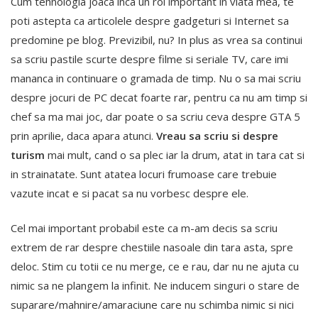
Cum tehnologia joaca inca un rol important in viata mea, te
poti astepta ca articolele despre gadgeturi si Internet sa
predomine pe blog. Previzibil, nu? In plus as vrea sa continui
sa scriu pastile scurte despre filme si seriale TV, care imi
mananca in continuare o gramada de timp. Nu o sa mai scriu
despre jocuri de PC decat foarte rar, pentru ca nu am timp si
chef sa ma mai joc, dar poate o sa scriu ceva despre GTA 5
prin aprilie, daca apara atunci.
Vreau sa scriu si despre
turism
mai mult, cand o sa plec iar la drum, atat in tara cat si
in strainatate. Sunt atatea locuri frumoase care trebuie
vazute incat e si pacat sa nu vorbesc despre ele.
Cel mai important probabil este ca m-am decis sa scriu
extrem de rar despre chestiile nasoale din tara asta, spre
deloc. Stim cu totii ce nu merge, ce e rau, dar nu ne ajuta cu
nimic sa ne plangem la infinit. Ne inducem singuri o stare de
suparare/mahnire/amaraciune care nu schimba nimic si nici