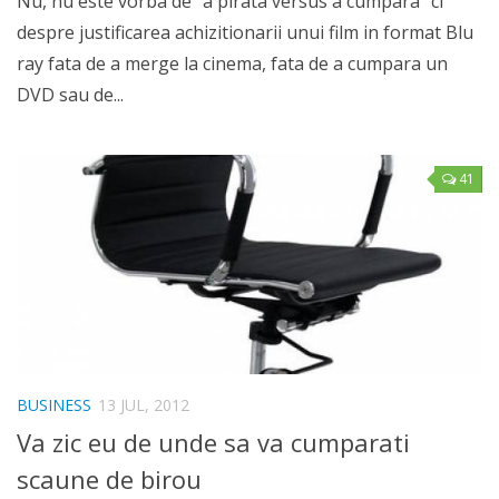
Nu, nu este vorba de “a pirata versus a cumpara” ci
despre justificarea achizitionarii unui film in format Blu
ray fata de a merge la cinema, fata de a cumpara un
DVD sau de...
41
BUSINESS
13 JUL, 2012
Va zic eu de unde sa va cumparati
scaune de birou