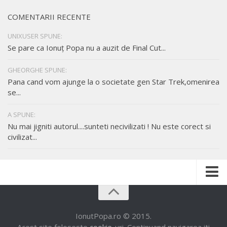
COMENTARII RECENTE
UNIXUSER SPUNE:
Se pare ca Ionuț Popa nu a auzit de Final Cut...
GHEORGHE SPUNE:
Pana cand vom ajunge la o societate gen Star Trek,omenirea
se...
A SPUNE:
Nu mai jigniti autorul....sunteti necivilizati ! Nu este corect si
civilizat...
Despre mine
Munca mea
IonutPopa.ro © 2015.
Acest site foloseste
cookie
-uri. Continuand navigarea iti