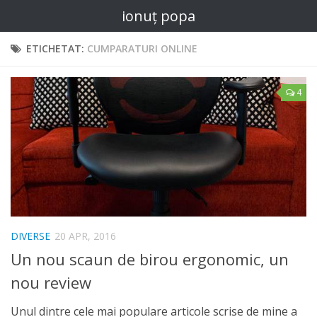
ionuț popa
ETICHETAT:
CUMPARATURI ONLINE
4
DIVERSE
20 APR, 2016
Un nou scaun de birou ergonomic, un
nou review
Unul dintre cele mai populare articole scrise de mine a