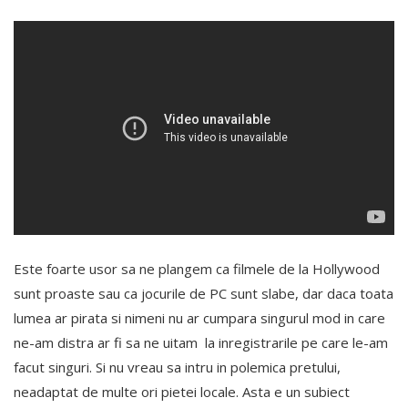
Este foarte usor sa ne plangem ca filmele de la Hollywood
sunt proaste sau ca jocurile de PC sunt slabe, dar daca toata
lumea ar pirata si nimeni nu ar cumpara singurul mod in care
ne-am distra ar fi sa ne uitam la inregistrarile pe care le-am
facut singuri. Si nu vreau sa intru in polemica pretului,
neadaptat de multe ori pietei locale. Asta e un subiect