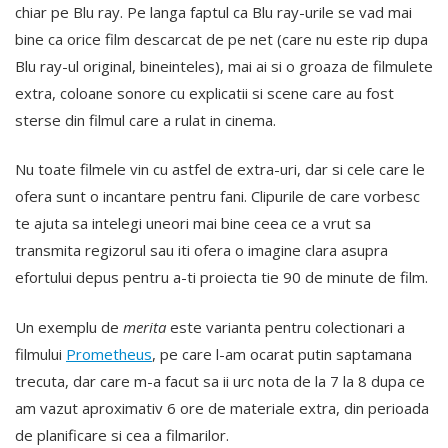
chiar pe Blu ray. Pe langa faptul ca Blu ray-urile se vad mai
bine ca orice film descarcat de pe net (care nu este rip dupa
Blu ray-ul original, bineinteles), mai ai si o groaza de filmulete
extra, coloane sonore cu explicatii si scene care au fost
sterse din filmul care a rulat in cinema.
Nu toate filmele vin cu astfel de extra-uri, dar si cele care le
ofera sunt o incantare pentru fani. Clipurile de care vorbesc
te ajuta sa intelegi uneori mai bine ceea ce a vrut sa
transmita regizorul sau iti ofera o imagine clara asupra
efortului depus pentru a-ti proiecta tie 90 de minute de film.
Un exemplu de
merita
este varianta pentru colectionari a
filmului
Prometheus
, pe care l-am ocarat putin saptamana
trecuta, dar care m-a facut sa ii urc nota de la 7 la 8 dupa ce
am vazut aproximativ 6 ore de materiale extra, din perioada
de planificare si cea a filmarilor.