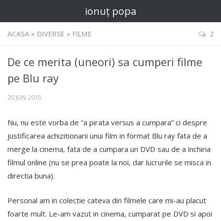
ionuț popa
ACASA
»
DIVERSE
»
FILME
2
De ce merita (uneori) sa cumperi filme
pe Blu ray
20 JUN 2015
Nu, nu este vorba de “a pirata versus a cumpara” ci despre
justificarea achizitionarii unui film in format Blu ray fata de a
merge la cinema, fata de a cumpara un DVD sau de a inchiria
filmul online (nu se prea poate la noi, dar lucrurile se misca in
directia buna).
Personal am in colectie cateva din filmele care mi-au placut
foarte mult. Le-am vazut in cinema, cumparat pe DVD si apoi