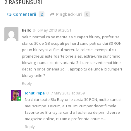
2 RĂSPUNSURI
Comentarii
2
Pingback-uri
0
hello
6 May 2013 at 20:51
salut, normal ca se merita sa cumperi bluray, preferi sa
stai cu 30 de GB ocupati pe hard cand poti sa dai 30 RON
pe un bluray si ai filmul mereu la colecie. exemplul cu
prometheus este foarte bine ales, extra-urile sunt mind
blowing. numai zic de varianta 3d care se vede mai bine
decat in orice cinema 3d … apropo tu de unde iti cumperi
bluray-urile ?
Reply
Ionut Popa
7 May 2013 at 08:59
Nu chiar toate Blu Ray-urile costa 30 RON, multe sunt si
mai scumpe. Oricum, eu nu imi cumpar decat filmele
favorite pe Blu ray, si cand o fac le iau de prin diverse
magazine online, nu am o preferinta anume…
Reply