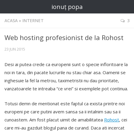
ionuț popa
ACASA
»
INTERNET
3
Web hosting profesionist de la Rohost
23 JUN 2015
Desi ai putea crede ca europenii sunt o specie infloritoare la
noi in tara, din pacate lucrurile nu stau chiar asa. Oamenii se
inghesuie la fel la metrou, taximetristii nu dau prioritate,
vanzatoarele te intreaba “ce vrei” si exemplele pot continua.
Totusi demn de mentionat este faptul ca exista printre noi
europeni pe care putini avem sansa sa ii intalnim sau sa ii
cunoastem. Am fost placut uimit de amabilitatea
Rohost
, cei
care mi-au gazduit blogul pana de curand. Daca ati incercat