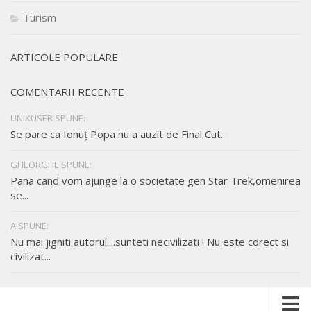
Turism
ARTICOLE POPULARE
COMENTARII RECENTE
UNIXUSER SPUNE:
Se pare ca Ionuț Popa nu a auzit de Final Cut...
GHEORGHE SPUNE:
Pana cand vom ajunge la o societate gen Star Trek,omenirea
se...
A SPUNE:
Nu mai jigniti autorul....sunteti necivilizati ! Nu este corect si
civilizat...