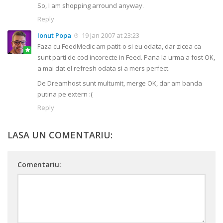
So, I am shopping arround anyway.
Reply
Ionut Popa
19 Jan 2007 at 23:23
Faza cu FeedMedic am patit-o si eu odata, dar zicea ca
sunt parti de cod incorecte in Feed. Pana la urma a fost OK,
a mai dat el refresh odata si a mers perfect.
De Dreamhost sunt multumit, merge OK, dar am banda
putina pe extern :(
Reply
LASA UN COMENTARIU:
Comentariu: