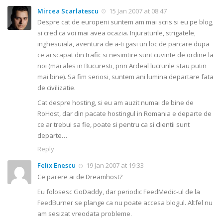
Mircea Scarlatescu
15 Jan 2007 at 08:47
Despre cat de europeni suntem am mai scris si eu pe blog,
si cred ca voi mai avea ocazia. Injuraturile, strigatele,
inghesuiala, aventura de a-ti gasi un loc de parcare dupa
ce ai scapat din trafic si nesimtire sunt cuvinte de ordine la
noi (mai ales in Bucuresti, prin Ardeal lucrurile stau putin
mai bine). Sa fim seriosi, suntem ani lumina departare fata
de civilizatie.
Cat despre hosting, si eu am auzit numai de bine de
RoHost, dar din pacate hostingul in Romania e departe de
ce ar trebui sa fie, poate si pentru ca si clientii sunt
departe…
Reply
Felix Enescu
19 Jan 2007 at 19:33
Ce parere ai de Dreamhost?
Eu folosesc GoDaddy, dar periodic FeedMedic-ul de la
FeedBurner se plange ca nu poate accesa blogul. Altfel nu
am sesizat vreodata probleme.