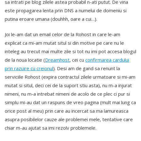
sa intrati pe blog zilele astea probabil n-ati putut. De vina
este propagarea lenta prin DNS a numelui de domeniu si
putina eroare umana (douhhh, oare a cui…).
Joi le-am dat un email celor de la Rohost in care le-am
explicat ca mi-am mutat situl si din motive pe care nu le
inteleg au trecut mai multe zile si tot nu imi pot accesa blogul
de la noua locatie (
Dreamhost
, cei cu
confirmarea cardului
prin razuire cu creionul
). Desi am de gand sa renunt la
serviciile Rohost (expira contractul zilele urmatoare si mi-am
mutat si situl, deci cei de la suport stiu asta), nu m-a injurat
nimeni, nu m-a intrebat nimeni de acolo de ce plec ci pur si
simplu mi-au dat un raspuns de vreo pagina (mult mai lung ca
orice post al meu) prin care au incercat sa ma lamureasca
asupra posibilelor cauze ale problemei mele, tentative care
chiar m-au ajutat sa imi rezolv problemele.