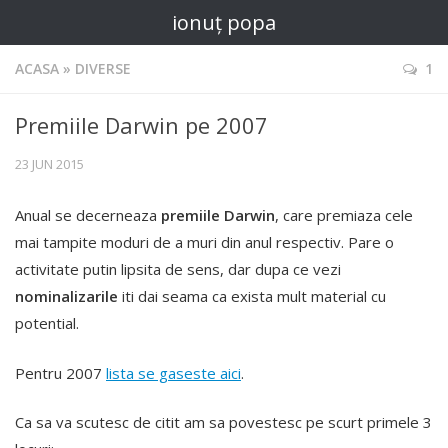
ionuț popa
ACASA
»
DIVERSE
1
Premiile Darwin pe 2007
23 JUN 2015
Anual se decerneaza
premiile Darwin
, care premiaza cele
mai tampite moduri de a muri din anul respectiv. Pare o
activitate putin lipsita de sens, dar dupa ce vezi
nominalizarile
iti dai seama ca exista mult material cu
potential.
Pentru 2007
lista se gaseste aici
.
Ca sa va scutesc de citit am sa povestesc pe scurt primele 3