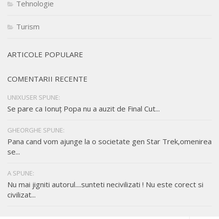
Tehnologie
Turism
ARTICOLE POPULARE
COMENTARII RECENTE
UNIXUSER SPUNE:
Se pare ca Ionuț Popa nu a auzit de Final Cut...
GHEORGHE SPUNE:
Pana cand vom ajunge la o societate gen Star Trek,omenirea
se...
A SPUNE:
Nu mai jigniti autorul....sunteti necivilizati ! Nu este corect si
civilizat...