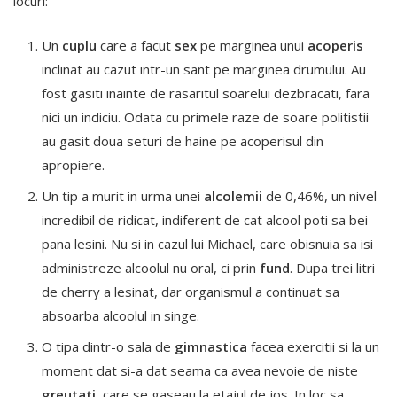
locuri:
Un
cuplu
care a facut
sex
pe marginea unui
acoperis
inclinat au cazut intr-un sant pe marginea drumului. Au
fost gasiti inainte de rasaritul soarelui dezbracati, fara
nici un indiciu. Odata cu primele raze de soare politistii
au gasit doua seturi de haine pe acoperisul din
apropiere.
Un tip a murit in urma unei
alcolemii
de 0,46%, un nivel
incredibil de ridicat, indiferent de cat alcool poti sa bei
pana lesini. Nu si in cazul lui Michael, care obisnuia sa isi
administreze alcoolul nu oral, ci prin
fund
. Dupa trei litri
de cherry a lesinat, dar organismul a continuat sa
absoarba alcoolul in singe.
O tipa dintr-o sala de
gimnastica
facea exercitii si la un
moment dat si-a dat seama ca avea nevoie de niste
greutati
, care se gaseau la etajul de jos. In loc sa