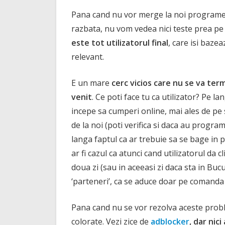
Pana cand nu vor merge la noi programele 
razbata, nu vom vedea nici teste prea pe
este tot utilizatorul final
, care isi baze
relevant.
E un mare
cerc vicios care nu se va term
venit
. Ce poti face tu ca utilizator? Pe l
incepe sa cumperi online, mai ales de pe 
de la noi (poti verifica si daca au progra
langa faptul ca ar trebuie sa se bage in 
ar fi cazul ca atunci cand utilizatorul da 
doua zi (sau in aceeasi zi daca sta in Buc
‘parteneri’, ca se aduce doar pe comanda s
Pana cand nu se vor rezolva aceste prob
colorate. Vezi zice de
adblocker
, dar nici