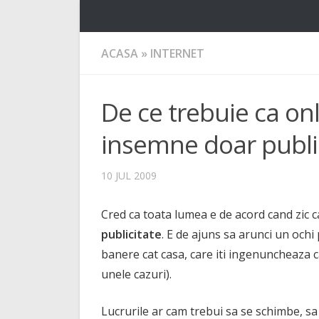
ACASA
»
INTERNET
De ce trebuie ca on
insemne doar publi
10 JUL 2009
Cred ca toata lumea e de acord cand zic 
publicitate
. E de ajuns sa arunci un ochi 
banere cat casa, care iti ingenuncheaza ca
unele cazuri).
Lucrurile ar cam trebui sa se schimbe, sa