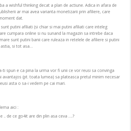
a a wishful thinking decat a plan de actiune. Adica in afara de
ublisherii ar mai avea varianta monetizarii prin afiliere, care
n moment dat.
nt putini afiliati (si chiar si mai putini afiliati care inteleg
ti care cumpara online si nu sunand la magazin sa intrebe daca
are sunt putini banii care ruleaza in retelele de afiliere si putini
i astia, si tot asa…
-ti spun e ca pina la urma vor fi unii ce vor reusi sa convinga
ai avantajos (pt. toata lumea) sa plateasca pretul minim necesar
r reusi asta o sa-i vedem pe cai mari.
ema aici :
 .. de ce go4it are din plin asa ceva ….?