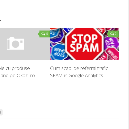
.
6
2
le cu produse
Cum scapi de referral trafic
and pe Okazii.ro
SPAM in Google Analytics
0