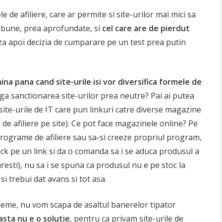
de afiliere, care ar permite si site-urilor mai mici sa
 bune, prea aprofundate, si
cel care are de pierdut
aza apoi decizia de cumparare pe un test prea putin
ina pana cand site-urile isi vor diversifica formele de
anga sanctionarea site-urilor prea neutre? Pai ai putea
site-urile de IT care pun linkuri catre diverse magazine
m de afiliere pe site). Ce pot face magazinele online? Pe
programe de afiliere sau sa-si creeze propriul program,
click pe un link si da o comanda sa i se aduca produsul a
uresti), nu sa i se spuna ca produsul nu e pe stoc la
i trebui dat avans si tot asa.
leme, nu vom scapa de asaltul banerelor tipator
 asta nu e o solutie
, pentru ca privam site-urile de