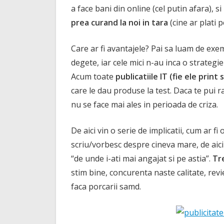
a face bani din online (cel putin afara), si
prea curand la noi in tara
(cine ar plati 
Care ar fi avantajele? Pai sa luam de exem
degete, iar cele mici n-au inca o strategi
Acum toate
publicatiile IT (fie ele prin
care le dau produse la test. Daca te pui r
nu se face mai ales in perioada de criza.
De aici vin o serie de implicatii, cum ar f
scriu/vorbesc despre cineva mare, de aici
“de unde i-ati mai angajat si pe astia”.
Tre
stim bine, concurenta naste calitate, rev
faca porcarii samd.