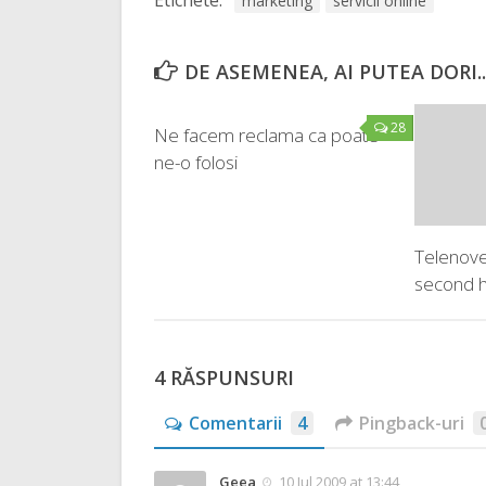
marketing
servicii online
DE ASEMENEA, AI PUTEA DORI..
28
Ne facem reclama ca poate
ne-o folosi
Telenove
second h
4 RĂSPUNSURI
Comentarii
4
Pingback-uri
Geea
10 Jul 2009 at 13:44