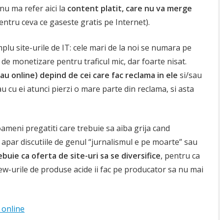
 nu ma refer aici la
content platit, care nu va merge
pentru ceva ce gaseste gratis pe Internet).
plu site-urile de IT: cele mari de la noi se numara pe
e de monetizare pentru traficul mic, dar foarte nisat.
t sau online) depind de cei care fac reclama in ele
si/sau
au cu ei atunci pierzi o mare parte din reclama, si asta
i oameni pregatiti care trebuie sa aiba grija cand
 apar discutiile de genul “jurnalismul e pe moarte” sau
buie ca oferta de site-uri sa se diversifice
, pentru ca
iew-urile de produse acide ii fac pe producator sa nu mai