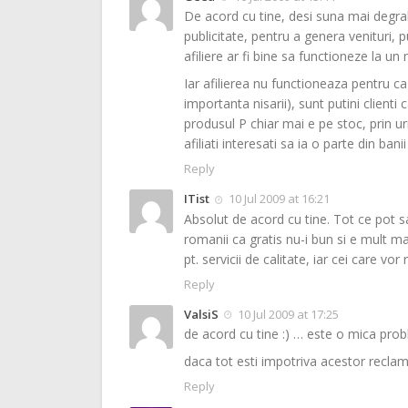
De acord cu tine, desi suna mai degrab
publicitate, pentru a genera venituri, p
afiliere ar fi bine sa functioneze la u
Iar afilierea nu functioneaza pentru ca su
importanta nisarii), sunt putini clien
produsul P chiar mai e pe stoc, prin urm
afiliati interesati sa ia o parte din bani
Reply
ITist
10 Jul 2009 at 16:21
Absolut de acord cu tine. Tot ce pot sa
romanii ca gratis nu-i bun si e mult m
pt. servicii de calitate, iar cei care vo
Reply
ValsiS
10 Jul 2009 at 17:25
de acord cu tine :) … este o mica probl
daca tot esti impotriva acestor reclame
Reply