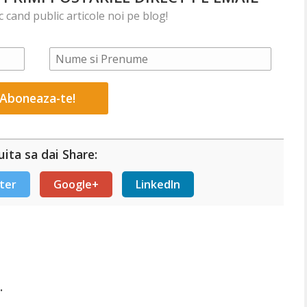
ic cand public articole noi pe blog!
ita sa dai Share:
ter
Google+
LinkedIn
.