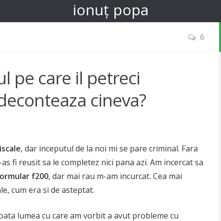
ionuț popa
6
ul pe care il petreci
 deconteaza cineva?
iscale
, dar inceputul de la noi mi se pare criminal. Fara
-as fi reusit sa le completez nici pana azi. Am incercat sa
formular f200
, dar mai rau m-am incurcat. Cea mai
le, cum era si de asteptat.
 toata lumea cu care am vorbit a avut probleme cu