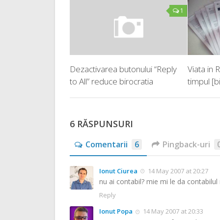
1
Dezactivarea butonului “Reply
Viata in
to All” reduce birocratia
timpul [b
6 RĂSPUNSURI
Comentarii
6
Pingback-uri
Ionut Ciurea
14 May 2007 at 20:27
nu ai contabil? mie mi le da contabilul 
Reply
Ionut Popa
14 May 2007 at 20:33