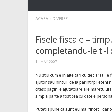
ACASA
»
DIVERSE
Fisele fiscale – timp
completandu-le ti-l
14 MAY 2007
Nu stiu cum e in alte tari cu
declaratiile f
ajutor sau hinturi de la parinti/prieteni n
citesc paginile ajutatoare are maretului
simpla parte a fost cea cu datele persona
Puteti spune ca sunt eu mai "incet", dar