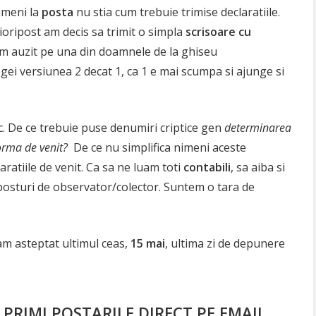
imeni la
posta
nu stia cum trebuie trimise declaratiile.
ioripost am decis sa trimit o simpla
scrisoare cu
m auzit pe una din doamnele de la ghiseu
ei versiunea 2 decat 1, ca 1 e mai scumpa si ajunge si
c. De ce trebuie puse denumiri criptice gen
determinarea
norma de venit?
De ce nu simplifica nimeni aceste
aratiile de venit. Ca sa ne luam toti
contabili
, sa aiba si
 posturi de observator/colector. Suntem o tara de
am asteptat ultimul ceas,
15 mai
, ultima zi de depunere
PRIMI POSTARILE DIRECT PE EMAIL