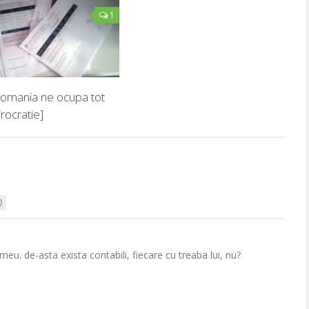
1
 Romania ne ocupa tot
irocratie]
0
meu. de-asta exista contabili, fiecare cu treaba lui, nu?