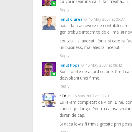
La voi inseamna ca isi fac treaba… :(
Reply
Ionut Ciurea
15 May 2007 at 05:37
pai… da :) ai nevoie de contabili care isi
gen trebuie intocmite de ei. mai ai nevo
contabilii si avocatii (buni si care isi 
un business, mai ales la inceput.
Reply
Ionut Popa
15 May 2007 at 08:42
Sunt foarte de acord cu tine. Cred ca a
dezvoltarii unei firme.
Reply
rZn
16 May 2007 at 13:20
Eu le-am completat de 4 ori. Bine, con
chestii, pe langa. Pentru ca asa vroiau
dureri de cap.
Si daca le-as fi trimis gresite prin post