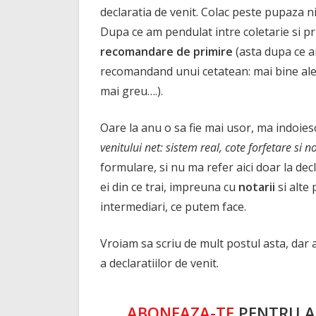
declaratia de venit. Colac peste pupaza n
Dupa ce am pendulat intre coletarie si pr
recomandare de primire
(asta dupa ce a
recomandand unui cetatean: mai bine aleg
mai greu….).
Oare la anu o sa fie mai usor, ma indoies
venitului net: sistem real, cote forfetare si 
formulare, si nu ma refer aici doar la decl
ei din ce trai, impreuna cu
notarii
si alte
intermediari, ce putem face.
Vroiam sa scriu de mult postul asta, dar 
a declaratiilor de venit.
ABONEAZA-TE
PENTRU A 