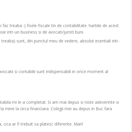
 fac treaba :) fisele fiscale tin de contabilitate. hartiile de acest
ie intr-un business si de avocati/juristi buni.
fac treaba) sunt, din punctul meu de vedere, absolut esentiali intr-
vocatii si contabilii sunt indispensabili in orice moment al
tabila mi le-a completat. Si am mai depus si niste adeverinte si
 la mine la circa financiara. Colegii mei au depus in Buc fara
a, cica ar fi trebuit sa platesc diferente. Mari!