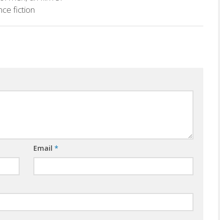
nce fiction
Email
*