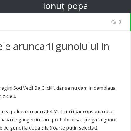
ionuț popa
0
ele aruncarii gunoiului in
Imagini Soc! Vezi! Da Click!”, dar sa nu dam in damblaua
 zic eu.
na mea polueaza cam cat 4 Matizuri (dar consuma doar
mada de gadgeturi care probabil o sa ajunga la gunoi
e de gunoi la doua zile (foarte putin selectat).