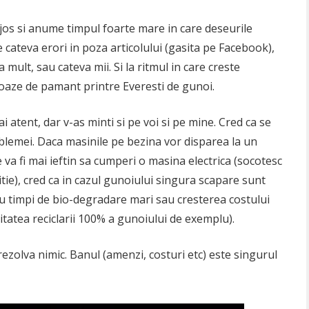
 jos si anume timpul foarte mare in care deseurile
cateva erori in poza articolului (gasita pe Facebook),
mult, sau cateva mii. Si la ritmul in care creste
oaze de pamant printre Everesti de gunoi.
i atent, dar v-as minti si pe voi si pe mine. Cred ca se
blemei. Daca masinile pe bezina vor disparea la un
 va fi mai ieftin sa cumperi o masina electrica (socotesc
izitie), cred ca in cazul gunoiului singura scapare sunt
cu timpi de bio-degradare mari sau cresterea costului
vitatea reciclarii 100% a gunoiului de exemplu).
 rezolva nimic. Banul (amenzi, costuri etc) este singurul