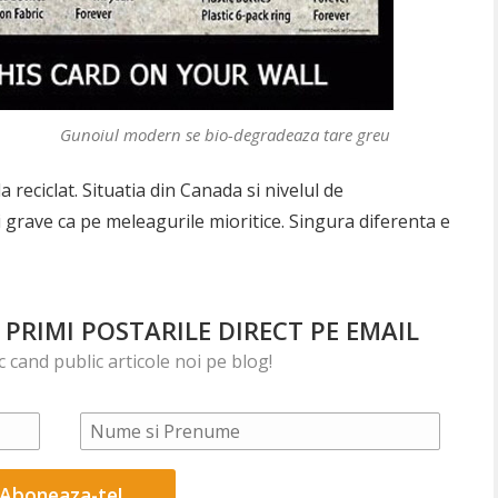
Gunoiul modern se bio-degradeaza tare greu
 reciclat. Situatia din Canada si nivelul de
 grave ca pe meleagurile mioritice. Singura diferenta e
PRIMI POSTARILE DIRECT PE EMAIL
ic cand public articole noi pe blog!