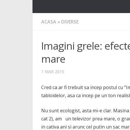
ACASA
»
DIVERSE
Imagini grele: efect
mare
1 MAR 2015
Cred ca ar fi trebuit sa incep postul cu “
tabloidelor, asa ca incep pe un ton realist,
Nu sunt ecologist, asta mi-e clar. Masi
cat 2), am un televizor prea mare, o gra
in cativa ani si arunc cel putin un sac mar