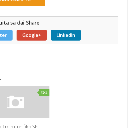
ita sa dai Share:
ter
Google+
LinkedIn
.
2
of men, un film SF