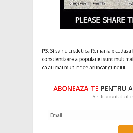
PS.
Si sa nu credeti ca Romania e codasa la
constientizare a populatiei sunt mult mai
ca au mai mult loc de aruncat gunoiul.
ABONEAZA-TE
PENTRU A 
Vei fi anuntat ziln