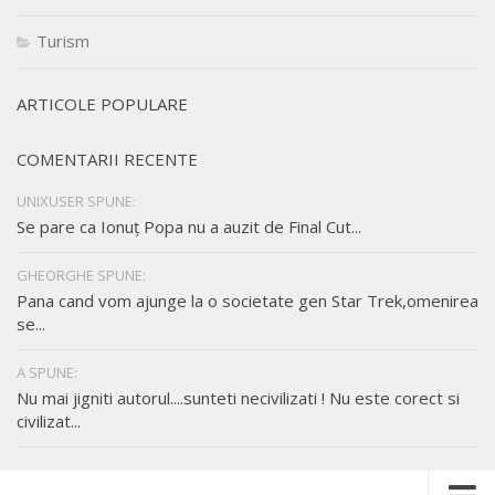
Turism
ARTICOLE POPULARE
COMENTARII RECENTE
UNIXUSER SPUNE:
Se pare ca Ionuț Popa nu a auzit de Final Cut...
GHEORGHE SPUNE:
Pana cand vom ajunge la o societate gen Star Trek,omenirea
se...
A SPUNE:
Nu mai jigniti autorul....sunteti necivilizati ! Nu este corect si
civilizat...