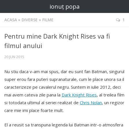
ionuț popa
ACASA
»
DIVERSE
»
FILME
1
Pentru mine Dark Knight Rises va fi
filmul anului
20 JUN 2015
Nu stiu daca v-am mai spus, dar eu sunt fan Batman, singurul
super erou fara puteri supranaturale, cum le place unora sa il
caracterizeze pe cavalerul negru. Suntem in iulie 2012, deci
mai avem cateva zile pana la
Dark Knight Rises
, al treilea film
si totodata ultimul al seriei realizat de
Chris Nolan
, un regizor
care mie imi place foarte mult.
El a reusit sa transpuna legenda lui Batman intr-o atmosfera