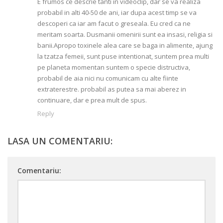
E frumos ce descrie tanti in videoclip, dar se va realiza
probabil in alti 40-50 de ani, iar dupa acest timp se va
descoperi ca iar am facut o greseala. Eu cred ca ne
meritam soarta. Dusmanii omenirii sunt ea insasi, religia si
banii.Apropo toxinele alea care se baga in alimente, ajung
la tzatza femeii, sunt puse intentionat, suntem prea multi
pe planeta momentan suntem o specie distructiva,
probabil de aia nici nu comunicam cu alte fiinte
extraterestre. probabil as putea sa mai aberez in
continuare, dar e prea mult de spus.
Reply
LASA UN COMENTARIU:
Comentariu: