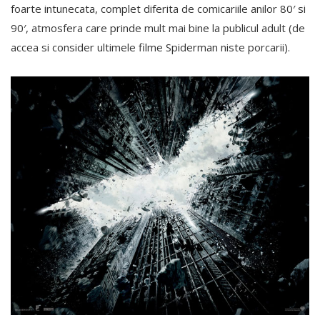
foarte intunecata, complet diferita de comicariile anilor 80′ si
90′, atmosfera care prinde mult mai bine la publicul adult (de
accea si consider ultimele filme Spiderman niste porcarii).