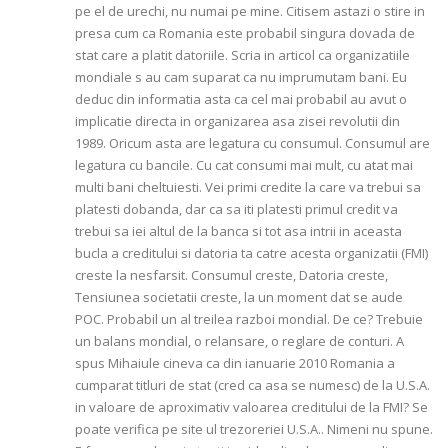
pe el de urechi, nu numai pe mine. Citisem astazi o stire in
presa cum ca Romania este probabil singura dovada de
stat care a platit datoriile. Scria in articol ca organizatiile
mondiale s au cam suparat ca nu imprumutam bani. Eu
deduc din informatia asta ca cel mai probabil au avut o
implicatie directa in organizarea asa zisei revolutii din
1989. Oricum asta are legatura cu consumul. Consumul are
legatura cu bancile. Cu cat consumi mai mult, cu atat mai
multi bani cheltuiesti. Vei primi credite la care va trebui sa
platesti dobanda, dar ca sa iti platesti primul credit va
trebui sa iei altul de la banca si tot asa intrii in aceasta
bucla a creditului si datoria ta catre acesta organizatii (FMI)
creste la nesfarsit. Consumul creste, Datoria creste,
Tensiunea societatii creste, la un moment dat se aude
POC. Probabil un al treilea razboi mondial. De ce? Trebuie
un balans mondial, o relansare, o reglare de conturi. A
spus Mihaiule cineva ca din ianuarie 2010 Romania a
cumparat titluri de stat (cred ca asa se numesc) de la U.S.A.
in valoare de aproximativ valoarea creditului de la FMI? Se
poate verifica pe site ul trezoreriei U.S.A.. Nimeni nu spune.