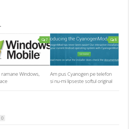
.
7
8
 ramane Windows,
Am pus Cyanogen pe telefon
face
si nu-mi lipseste softul original
0