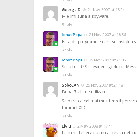
George D.
21 Nov 2007 at 18:24
Mie imi suna a spyware.
Reply
Ionut Popa
21 Nov 2007 at 18:56
Fata de programele care se instaleaza s
Reply
Ionut Popa
25 Nov 2007 at 21:45
Si eu tot RSS si evident go4it.ro. Messe
Reply
SoboLAN
25 Nov 2007 at 21:18
Dupa 5 zile de utilizare:
Se pare ca cel mai mult timp il petrec c
forumul XPC.
Reply
Liviu
2 May 2008 at 17:41
La mine la serviciu am acces la net 