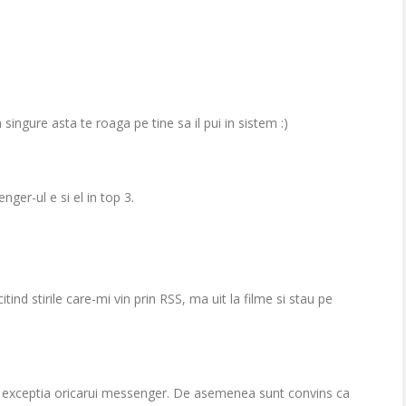
ingure asta te roaga pe tine sa il pui in sistem :)
nger-ul e si el in top 3.
itind stirile care-mi vin prin RSS, ma uit la filme si stau pe
cu exceptia oricarui messenger. De asemenea sunt convins ca