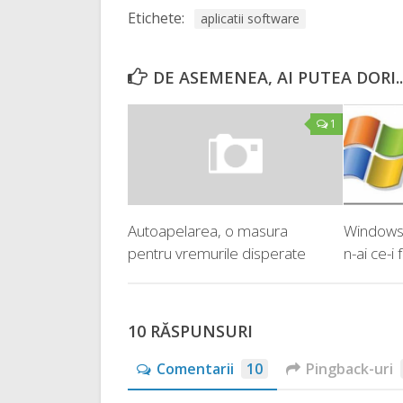
Etichete:
aplicatii software
DE ASEMENEA, AI PUTEA DORI..
1
Autoapelarea, o masura
Windows
pentru vremurile disperate
n-ai ce-i 
10 RĂSPUNSURI
Comentarii
10
Pingback-uri