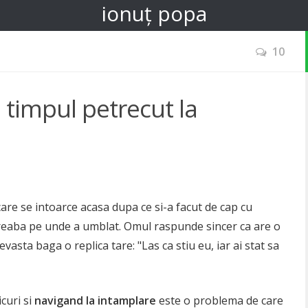
ionuț popa
10
 timpul petrecut la
are se intoarce acasa dupa ce si-a facut de cap cu
treaba pe unde a umblat. Omul raspunde sincer ca are o
vasta baga o replica tare: "Las ca stiu eu, iar ai stat sa
icuri si
navigand la intamplare
este o problema de care