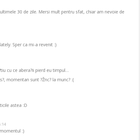
 ultimele 30 de zile. Mersi mult pentru sfat, chiar am nevoie de
tely. Sper ca mi-a revenit :)
?tiu cu ce abera?ii pierd eu timpul…
cas?, momentan sunt ?Žnc? la munc? :(
ticile astea :D
5:14
 momentul :)