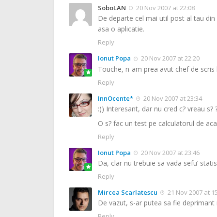
SoboLAN
20 Nov 2007 at 22:08
De departe cel mai util post al tau din
asa o aplicatie.
Reply
Ionut Popa
20 Nov 2007 at 22:20
Touche, n-am prea avut chef de scris la
Reply
InnOcente*
20 Nov 2007 at 23:34
:)) Interesant, dar nu cred c? vreau s? 
O s? fac un test pe calculatorul de a
Reply
Ionut Popa
20 Nov 2007 at 23:46
Da, clar nu trebuie sa vada sefu’ statis
Reply
Mircea Scarlatescu
21 Nov 2007 at 1
De vazut, s-ar putea sa fie deprimant
Reply