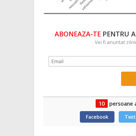
ABONEAZA-TE
PENTRU A 
Vei fi anuntat ziln
10
persoane a
Facebook
Twit