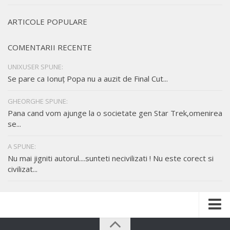
ARTICOLE POPULARE
COMENTARII RECENTE
UNIXUSER SPUNE:
Se pare ca Ionuț Popa nu a auzit de Final Cut...
GHEORGHE SPUNE:
Pana cand vom ajunge la o societate gen Star Trek,omenirea
se...
A SPUNE:
Nu mai jigniti autorul....sunteti necivilizati ! Nu este corect si
civilizat...
Despre mine