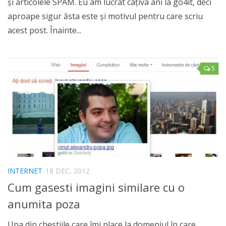
şi articolele SPAM. Eu am lucrat câţiva ani la go4it, deci
aproape sigur ăsta este şi motivul pentru care scriu
acest post. Înainte...
5
INTERNET
18 DEC, 2012
Cum gasesti imagini similare cu o
anumita poza
Una din chestiile care îmi place la domeniul în care