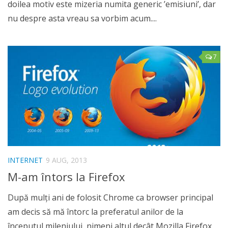
doilea motiv este mizeria numita generic ’emisiuni’, dar
nu despre asta vreau sa vorbim acum....
7
INTERNET
9 AUG, 2013
M-am întors la Firefox
După mulţi ani de folosit Chrome ca browser principal
am decis să mă întorc la preferatul anilor de la
începutul mileniului, nimeni altul decât Mozilla Firefox.